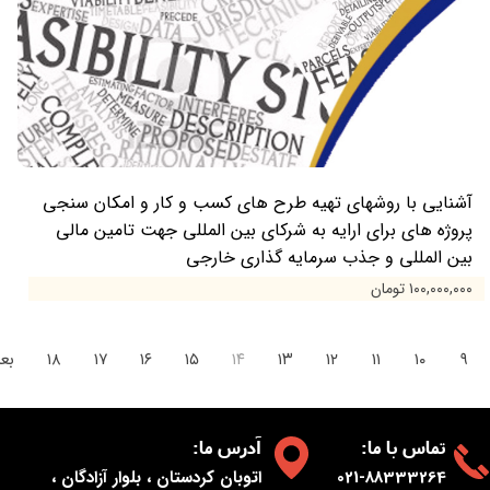
آشنایی با روشهای تهیه طرح های کسب و کار و امکان سنجی
پروژه های برای ارایه به شرکای بین المللی جهت تامین مالی
بین المللی و جذب سرمایه گذاری خارجی
۱۰۰,۰۰۰,۰۰۰ تومان
۹
۱۰
۱۱
۱۲
۱۳
۱۴
۱۵
۱۶
۱۷
۱۸
بع
:تماس با ما
:آدرس ما
021-88333264
اتوبان کردستان ، بلوار آزادگان ،