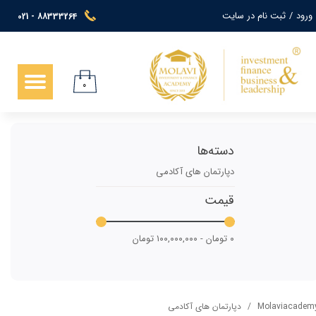
ورود
/
ثبت نام در سایت
021 - 88333264
حساب کاربری من
تغییر گذر واژه
۰
سفارشات
خروج از حساب کاربری
دسته‌ها
دپارتمان های آکادمی
قیمت
۰ تومان - ۱۰۰,۰۰۰,۰۰۰ تومان
Molaviacadem
دپارتمان های آکادمی