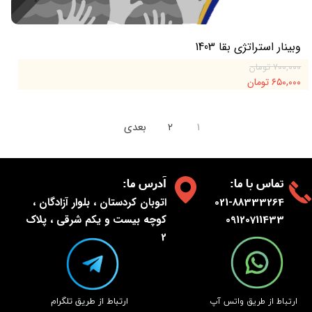
وبینار استراتژی بقا 1403
۷۰۰,۰۰۰ تومان
۶۵۰,۰۰۰ تومان
۱
۲
بعدی
:تماس با ما
:آدرس ما
021-88333264
اتوبان کردستان ، بلوار آزادگان ،
09120711433
کوچه بیست و یکم شرقی ، پلاک
2
​ارتباط از طریق تلگرام
​ارتباط از طریق واتس آپ