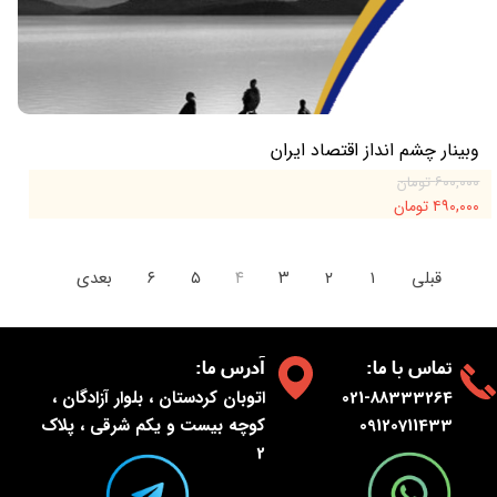
وبینار چشم انداز اقتصاد ایران
۶۰۰,۰۰۰ تومان
۴۹۰,۰۰۰ تومان
قبلی
۱
۲
۳
۴
۵
۶
بعدی
:تماس با ما
:آدرس ما
021-88333264
اتوبان کردستان ، بلوار آزادگان ،
09120711433
کوچه بیست و یکم شرقی ، پلاک
2