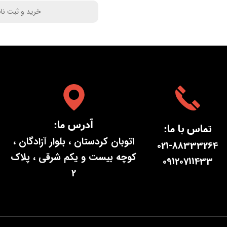
خرید و ثبت نا
:آدرس ما
:تماس با ما
اتوبان کردستان ، بلوار آزادگان ،
021-88333264
کوچه بیست و یکم شرقی ، پلاک
09120711433
2