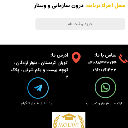
محل اجراء برنامه:
درون سازمانی و وبینار
خرید و ثبت نام
:تماس با ما
:آدرس ما
021-88333264
اتوبان کردستان ، بلوار آزادگان ،
09120711433
کوچه بیست و یکم شرقی ، پلاک
2
​ارتباط از طریق تلگرام
​ارتباط از طریق واتس آپ