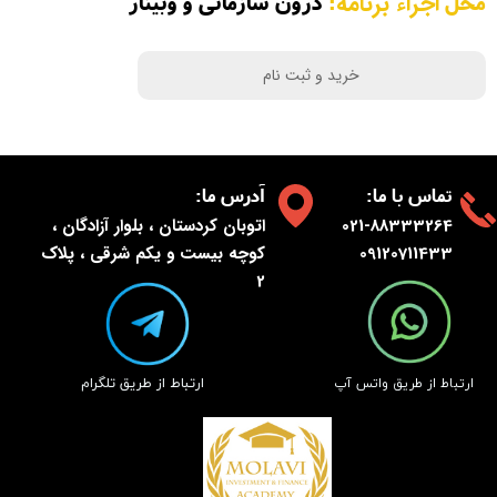
محل
:
درون سازمانی و وبینار
اجراء برنامه
خرید و ثبت نام
:تماس با ما
:آدرس ما
021-88333264
اتوبان کردستان ، بلوار آزادگان ،
09120711433
کوچه بیست و یکم شرقی ، پلاک
2
​ارتباط از طریق تلگرام
​ارتباط از طریق واتس آپ