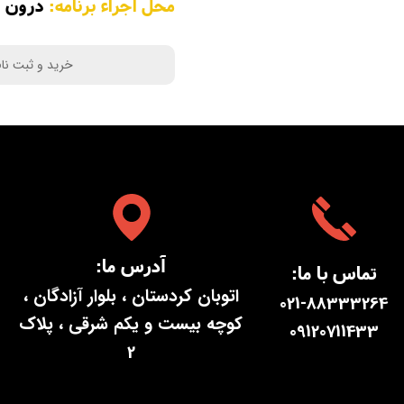
محل اجراء برنامه:
درون سا
خرید و ثبت نا
:آدرس ما
:تماس با ما
اتوبان کردستان ، بلوار آزادگان ،
021-88333264
کوچه بیست و یکم شرقی ، پلاک
09120711433
2