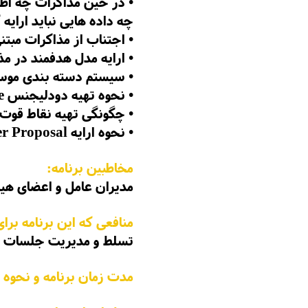
•
در حین مذاکرات چه اطال
چه داده هایی نباید ارایه 
•
اجتناب از مذاکرات مبت
•
ارایه مدل هدفمند در مذ
•
سیستم دسته بندی موسسا
•
نحوه تهیه دودلیجنس Due Dilligence یا بسته راستی ازمایی
•
چگونگی تهیه نقاط قوت
• نحوه ارایه Counter Proposal به طرف خارجی
مخاطبین برنامه:
مدیران عامل و اعضای هی
منافعی که این برنامه برای
تسلط و مدیریت جلسات م
مدت زمان برنامه و نحوه ا