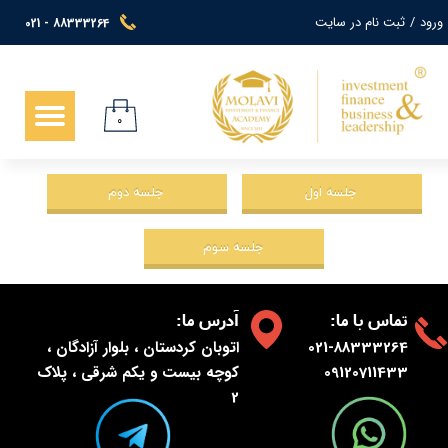
ورود
/
ثبت نام در سایت
021 - 88333264
حساب کاربری من
تغییر گذر واژه
۰
سفارشات
خروج از حساب کاربری
جلسه اول
جلسه دوم
جلسه سوم
:تماس با ما
:آدرس ما
021-88333264
اتوبان کردستان ، بلوار آزادگان ،
09120711433
کوچه بیست و یکم شرقی ، پلاک
2